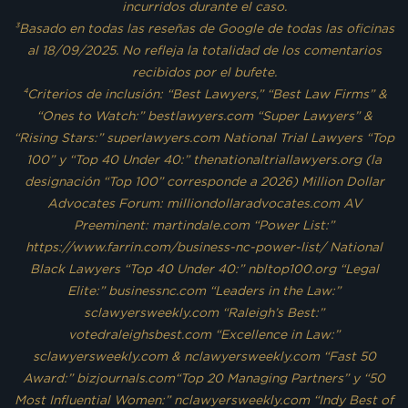
incurridos durante el caso.
³Basado en todas las reseñas de Google de todas las oficinas
al 18/09/2025. No refleja la totalidad de los comentarios
recibidos por el bufete.
⁴Criterios de inclusión: “Best Lawyers,” “Best Law Firms” &
“Ones to Watch:” bestlawyers.com “Super Lawyers” &
“Rising Stars:” superlawyers.com National Trial Lawyers “Top
100” y “Top 40 Under 40:” thenationaltriallawyers.org (la
designación “Top 100” corresponde a 2026) Million Dollar
Advocates Forum: milliondollaradvocates.com AV
Preeminent: martindale.com “Power List:”
https://www.farrin.com/business-nc-power-list/ National
Black Lawyers “Top 40 Under 40:” nbltop100.org “Legal
Elite:” businessnc.com “Leaders in the Law:”
sclawyersweekly.com “Raleigh’s Best:”
votedraleighsbest.com “Excellence in Law:”
sclawyersweekly.com & nclawyersweekly.com “Fast 50
Award:” bizjournals.com“Top 20 Managing Partners” y “50
Most Influential Women:” nclawyersweekly.com “Indy Best of