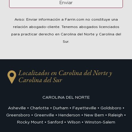
Aviso: Enviar información a Farrin.com no constituye una
relación abogado-cliente. Tenemos abogados licenciados
para practicar derecho en Carolina del Norte y Carolina del
Sur.
Localizados en Carolina del Norte y
Carolina del Sur
CAROLINA DEL NORTE
Asheville
Charlotte
Durham
Fayetteville
Goldsboro
Greensboro
Greenville
Henderson
New Bern
Raleigh
Rocky Mount
Sanford
Wilson
Winston-Salem