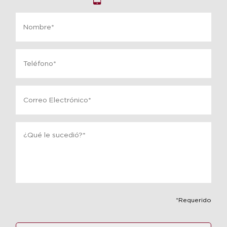
Name
*
Phone
*
Email
*
Message
*
*Requerido