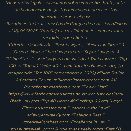
²Honorarios legales calculados sobre el recobro bruto, antes
de la deducción de gastos judiciales u otros costos
incurridos durante el caso.
³Basado en todas las reseñas de Google de todas las oficinas
al 18/09/2025. No refleja la totalidad de los comentarios
recibidos por el bufete.
⁴Criterios de inclusión: “Best Lawyers,” “Best Law Firms” &
“Ones to Watch:” bestlawyers.com “Super Lawyers” &
“Rising Stars:” superlawyers.com National Trial Lawyers “Top
100” y “Top 40 Under 40:” thenationaltriallawyers.org (la
designación “Top 100” corresponde a 2026) Million Dollar
Advocates Forum: milliondollaradvocates.com AV
Preeminent: martindale.com “Power List:”
https://www.farrin.com/business-nc-power-list/ National
Black Lawyers “Top 40 Under 40:” nbltop100.org “Legal
Elite:” businessnc.com “Leaders in the Law:”
sclawyersweekly.com “Raleigh’s Best:”
votedraleighsbest.com “Excellence in Law:”
sclawyersweekly.com & nclawyersweekly.com “Fast 50