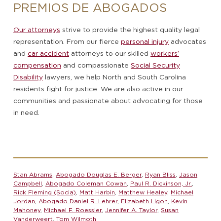
PREMIOS DE ABOGADOS
Our attorneys
strive to provide the highest quality legal
representation. From our fierce
personal injury
advocates
and
car accident
attorneys to our skilled
workers’
compensation
and compassionate
Social Security
Disability
lawyers, we help North and South Carolina
residents fight for justice. We are also active in our
communities and passionate about advocating for those
in need.
Stan Abrams
,
Abogado Douglas E. Berger
,
Ryan Bliss
,
Jason
Campbell
,
Abogado Coleman Cowan
,
Paul R. Dickinson, Jr.
,
Rick Fleming (Socia)
,
Matt Harbin
,
Matthew Healey
,
Michael
Jordan
,
Abogado Daniel R. Lehrer
,
Elizabeth Ligon
,
Kevin
Mahoney
,
Michael F. Roessler
,
Jennifer A. Taylor
,
Susan
Vanderweert
,
Tom Wilmoth