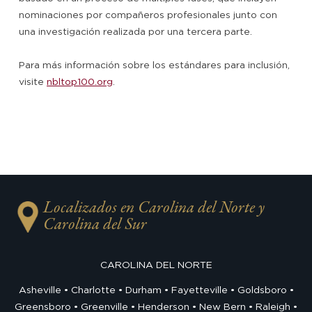
nominaciones por compañeros profesionales junto con
una investigación realizada por una tercera parte.
Para más información sobre los estándares para inclusión,
visite
nbltop100.org
.
Localizados en Carolina del Norte y
Carolina del Sur
CAROLINA DEL NORTE
Asheville
Charlotte
Durham
Fayetteville
Goldsboro
Greensboro
Greenville
Henderson
New Bern
Raleigh