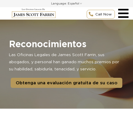
Skip
Language:
to
content
Call Now
Reconocimientos
Las Oficinas Legales de James Scott Farrin, sus
abogados, y personal han ganado muchos premios por
su habilidad, sabiduría, tenacidad, y servicio.
Obtenga una evaluación gratuita de su caso