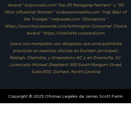
Award:” bizjournals.com“Top 20 Managing Partners” y “50
Most Influential Women:” nclawyersweekly.com “Indy Best of
the Triangle:” indyweek.com “Shorepicks:”
https://yourchoiceawards.com/wilmington Consumer Choice
Award:” https://charlotte.ccaward.com.
Casos son manejados por abogados que principalmente
practican en nuestras oficinas en Durham (principal),
Raleigh, Charlotte, y Greensboro NC y en Greenville, SC.
Licenciado Michael Shepherd: 555 South Mangum Street,
Suite 800, Durham, North Carolina
Copyright © 2025 Oficinas Legales de James Scott Farrin