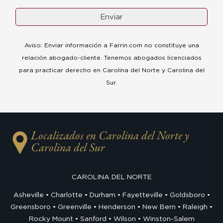
Aviso: Enviar información a Farrin.com no constituye una
relación abogado-cliente. Tenemos abogados licenciados
para practicar derecho en Carolina del Norte y Carolina del
Sur.
Localizados en Carolina del Norte y
Carolina del Sur
CAROLINA DEL NORTE
Asheville
Charlotte
Durham
Fayetteville
Goldsboro
Greensboro
Greenville
Henderson
New Bern
Raleigh
Rocky Mount
Sanford
Wilson
Winston-Salem