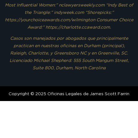
Most Influential Women:” nclawyersweekly.com “Indy Best of
the Triangle:” indyweek.com “Shorepicks:”
https://yourchoiceawards.com/wilmington Consumer Choice
Award:” https://charlotte.ccaward.com.
Casos son manejados por abogados que principalmente
practican en nuestras oficinas en Durham (principal),
Raleigh, Charlotte, y Greensboro NC y en Greenville, SC.
Licenciado Michael Shepherd: 555 South Mangum Street,
Suite 800, Durham, North Carolina
Copyright © 2025 Oficinas Legales de James Scott Farrin