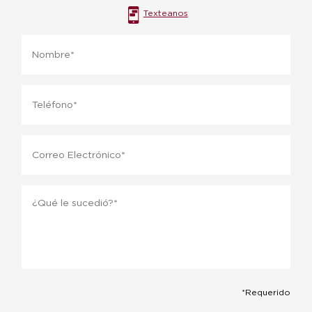
Texteanos
Name
*
Phone
*
Email
*
Message
*
*Requerido