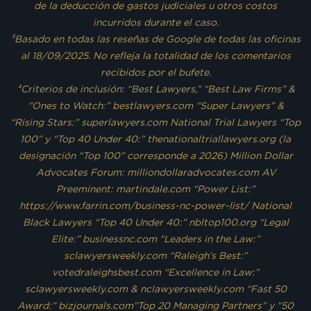
de la deducción de gastos judiciales u otros costos
incurridos durante el caso.
³Basado en todas las reseñas de Google de todas las oficinas
al 18/09/2025. No refleja la totalidad de los comentarios
recibidos por el bufete.
⁴Criterios de inclusión: “Best Lawyers,” “Best Law Firms” &
“Ones to Watch:” bestlawyers.com “Super Lawyers” &
“Rising Stars:” superlawyers.com National Trial Lawyers “Top
100” y “Top 40 Under 40:” thenationaltriallawyers.org (la
designación “Top 100” corresponde a 2026) Million Dollar
Advocates Forum: milliondollaradvocates.com AV
Preeminent: martindale.com “Power List:”
https://www.farrin.com/business-nc-power-list/ National
Black Lawyers “Top 40 Under 40:” nbltop100.org “Legal
Elite:” businessnc.com “Leaders in the Law:”
sclawyersweekly.com “Raleigh’s Best:”
votedraleighsbest.com “Excellence in Law:”
sclawyersweekly.com & nclawyersweekly.com “Fast 50
Award:” bizjournals.com“Top 20 Managing Partners” y “50