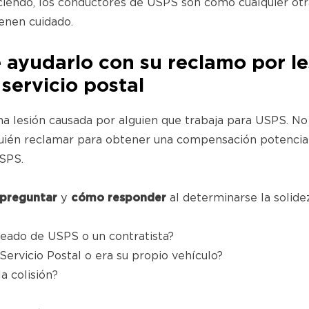
endo, los conductores de USPS son como cualquier otra
ienen cuidado.
yudarlo con su reclamo por le
servicio postal
na lesión causada por alguien que trabaja para USPS. N
quién reclamar para obtener una compensación potencial
SPS.
preguntar
y
cómo responder
al determinarse la solide
leado de USPS o un contratista?
ervicio Postal o era su propio vehículo?
a colisión?