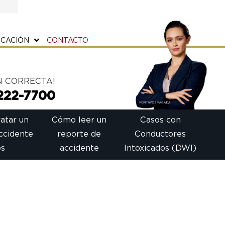
ICACIÓN
CONTACTO
N CORRECTA!
222-7700
atar un
Cómo leer un
Casos con
ccidente
reporte de
Conductores
os
accidente
Intoxicados (DWI)