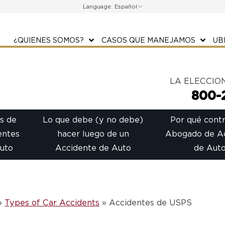
Language:
¿QUIENES SOMOS?
CASOS QUE MANEJAMOS
UB
LA ELECCIO
800-
s de
Lo que debe (y no debe)
Por qué contr
entes
hacer luego de un
Abogado de A
uto
Accidente de Auto
de Aut
»
Types of Car Accidents
»
Accidentes de USPS