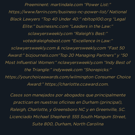
Preeminent: martindale.com “Power List:”
https://www.farrin.com/business-nc-power-list/ National
Black Lawyers “Top 40 Under 40:” nbltop100.org “Legal
Elite:” businessnc.com “Leaders in the Law:”
sclawyersweekly.com “Raleigh’s Best:”
votedraleighsbest.com “Excellence in Law:”
sclawyersweekly.com & nclawyersweekly.com “Fast 50
Award:” bizjournals.com“Top 20 Managing Partners” y “50
Most Influential Women:” nclawyersweekly.com “Indy Best of
the Triangle:” indyweek.com “Shorepicks:”
https://yourchoiceawards.com/wilmington Consumer Choice
Award:” https://charlotte.ccaward.com.
Casos son manejados por abogados que principalmente
practican en nuestras oficinas en Durham (principal),
Raleigh, Charlotte, y Greensboro NC y en Greenville, SC.
Licenciado Michael Shepherd: 555 South Mangum Street,
Suite 800, Durham, North Carolina